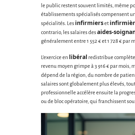
le public restent souvent limités, même po
établissements spécialisés compensent une
infirmiers
infirmiè
spécialités. Les
et
aides-soigna
contrario, les salaires des
généralement entre 1 552 € et 1 728 € par m
libéral
L’exercice en
redistribue complète
revenu moyen grimpe à 3 916 € par mois, ma
dépend de la région, du nombre de patients
salaires sont globalement plus élevés, tou
professionnelle accélère ensuite la progres
ou de bloc opératoire, qui franchissent souv