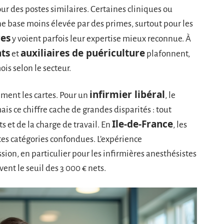
ur des postes similaires. Certaines cliniques ou
 base moins élevée par des primes, surtout pour les
res
y voient parfois leur expertise mieux reconnue. À
nts
auxiliaires de puériculture
et
plafonnent,
ois selon le secteur.
infirmier libéral
ment les cartes. Pour un
, le
is ce chiffre cache de grandes disparités : tout
Ile-de-France
 et de la charge de travail. En
, les
tes catégories confondues. L’expérience
sion, en particulier pour les infirmières anesthésistes
ent le seuil des 3 000 € nets.