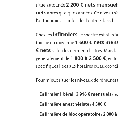
2 200 € nets mensuel
situe autour de
nets
après quelques années. Ce niveau s’ex
l’autonomie accordée dès l’entrée dans le 
infirmiers
Chez les
, le spectre est plus
1 600 € nets men
touche en moyenne
€ nets
, selon les derniers chiffres. Mais la
1 800 à 2 500 €
généralement de
, en f
spécifiques liées aux horaires ou aux condi
Pour mieux situer les niveaux de rémunéra
Infirmier libéral
3 916 € mensuels
:
(rev
Infirmière anesthésiste
4 500 €
:
Infirmière de bloc opératoire
2 800 à
: