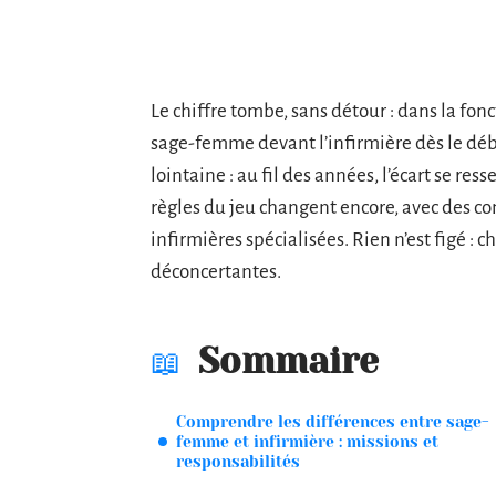
Le chiffre tombe, sans détour : dans la fonc
sage-femme devant l’infirmière dès le début 
lointaine : au fil des années, l’écart se ress
règles du jeu changent encore, avec des con
infirmières spécialisées. Rien n’est figé :
déconcertantes.
Sommaire
Comprendre les différences entre sage-
femme et infirmière : missions et
responsabilités