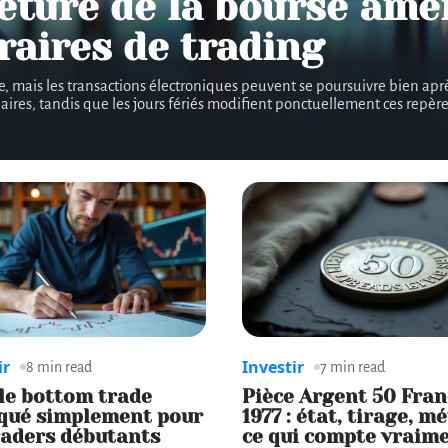
eture de la bourse amér
raires de trading
mais les transactions électroniques peuvent se poursuivre bien après, 
laires, tandis que les jours fériés modifient ponctuellement ces repères
ir
Investir
8 min read
7 min read
le bottom trade
Pièce Argent 50 Fran
iqué simplement pour
1977 : état, tirage, m
raders débutants
ce qui compte vraim