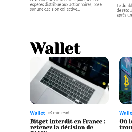
espèces distribué aux actionnaires, basé
Le doubl
sur une décision collective
…
de retou
après un
Wallet
Wallet
Walle
6 min read
Bitget interdit en France :
Où l
retenez la décision de
trou