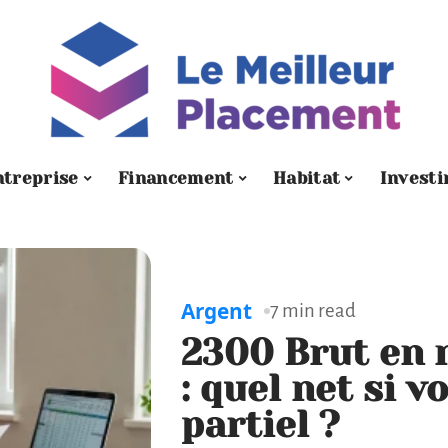
ntreprise
Financement
Habitat
Investi
Argent
7 min read
2300 Brut en 
: quel net si 
partiel ?