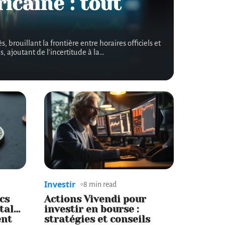
icaine : tout
brouillant la frontière entre horaires officiels et
, ajoutant de l'incertitude à la
…
Investir
8 min read
cs
Actions Vivendi pour
étal…
investir en bourse :
ent
stratégies et conseils