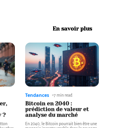
En savoir plus
Tendances
7 min read
er,
Bitcoin en 2040 :
prédiction de valeur et
y ?
analyse du marché
utton
En 2040, le Bitcoin pourrait bien être une