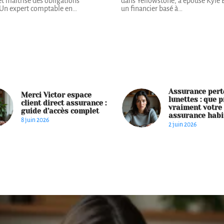
et maîtrise des obligations
dans Yellowstone, a épousé Kyle 
 Un expert comptable en
…
un financier basé à
…
Assurance pert
Merci Victor espace
lunettes : que p
client direct assurance :
vraiment votre
guide d’accès complet
assurance habi
8 juin 2026
2 juin 2026