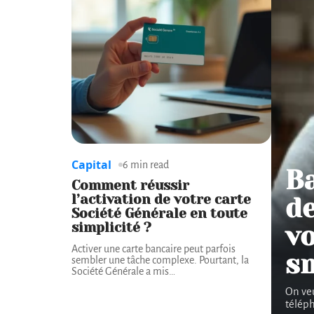
Capital
6 min read
B
Comment réussir
l’activation de votre carte
de
Société Générale en toute
simplicité ?
vo
Activer une carte bancaire peut parfois
s
sembler une tâche complexe. Pourtant, la
Société Générale a mis
…
On veu
téléph