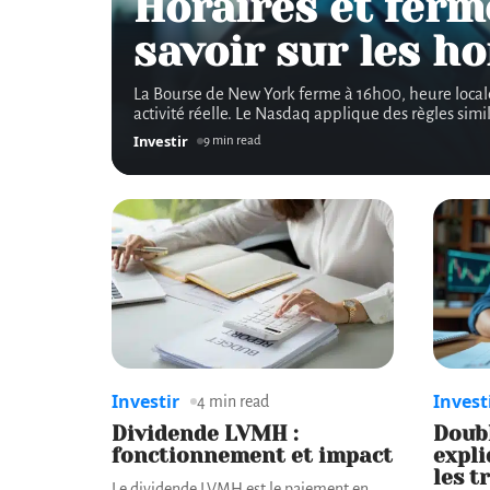
Horaires et ferm
savoir sur les ho
La Bourse de New York ferme à 16h00, heure locale, 
activité réelle. Le Nasdaq applique des règles simi
Investir
9 min read
Investir
Invest
4 min read
Dividende LVMH :
Doub
fonctionnement et impact
expl
les t
Le dividende LVMH est le paiement en