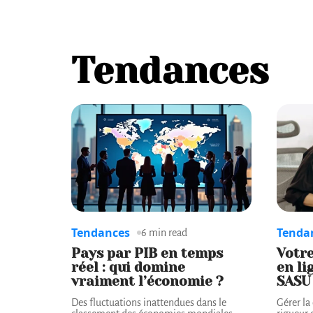
Tendances
Tendances
Tenda
6 min read
Pays par PIB en temps
Votr
réel : qui domine
en li
vraiment l’économie ?
SASU
Des fluctuations inattendues dans le
Gérer la