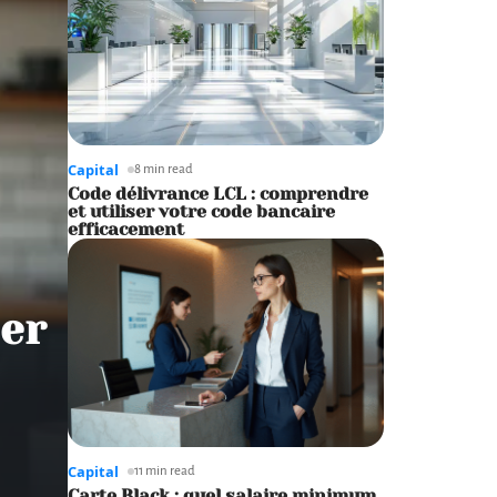
Capital
8 min read
Code délivrance LCL : comprendre
et utiliser votre code bancaire
efficacement
ser
Capital
11 min read
Carte Black : quel salaire minimum