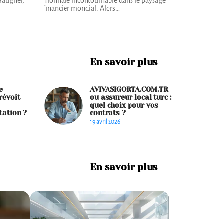
Baugher,
monnaie incontournable dans le paysage
financier mondial. Alors
…
En savoir plus
e
AVIVASIGORTA.COM.TR
révoit
ou assureur local turc :
quel choix pour vos
tation ?
contrats ?
19 avril 2026
En savoir plus