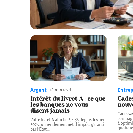
Argent
Entrep
8 min read
Intérêt du livret A : ce que
Cades
les banques ne vous
nouve
disent jamais
Cadessav
compagn
Votre livret A affiche 2,4 % depuis février
à optimi
2025, un rendement net d'impôt, garanti
quotidie
par l'État.
…