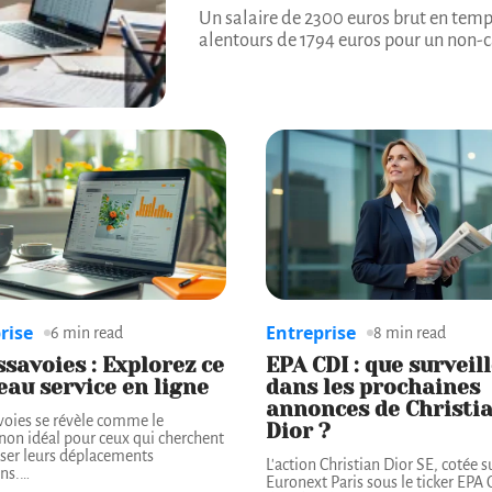
Un salaire de 2300 euros brut en temp
alentours de 1794 euros pour un non-ca
rise
Entreprise
6 min read
8 min read
savoies : Explorez ce
EPA CDI : que surveil
au service en ligne
dans les prochaines
annonces de Christi
oies se révèle comme le
Dior ?
on idéal pour ceux qui cherchent
ser leurs déplacements
L'action Christian Dior SE, cotée s
ns.
…
Euronext Paris sous le ticker EPA C