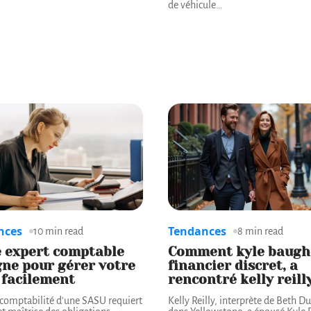
de véhicule
…
nces
Tendances
10 min read
8 min read
e expert comptable
Comment kyle baugh
gne pour gérer votre
financier discret, a
 facilement
rencontré kelly reill
 comptabilité d'une SASU requiert
Kelly Reilly, interprète de Beth D