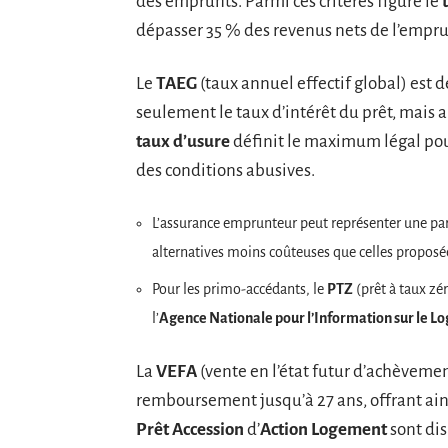
des emprunts. Parmi ces critères figure le
dépasser 35 % des revenus nets de l’empru
Le
TAEG
(taux annuel effectif global) est d
seulement le taux d’intérêt du prêt, mais a
taux d’usure
définit le maximum légal pou
des conditions abusives.
L’assurance emprunteur peut représenter une part 
alternatives moins coûteuses que celles proposé
Pour les primo-accédants, le
PTZ
(prêt à taux zér
l’
Agence Nationale pour l’Information sur le 
La
VEFA
(vente en l’état futur d’achèveme
remboursement jusqu’à 27 ans, offrant ains
Prêt Accession
d’
Action Logement
sont dis