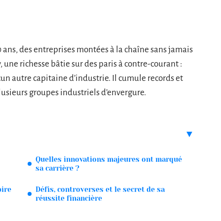
 ans, des entreprises montées à la chaîne sans jamais
y, une richesse bâtie sur des paris à contre-courant :
 autre capitaine d’industrie. Il cumule records et
usieurs groupes industriels d’envergure.
Quelles innovations majeures ont marqué
sa carrière ?
ire
Défis, controverses et le secret de sa
réussite financière